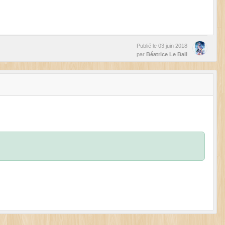
Publié le
03 juin 2018
par
Béatrice Le Bail