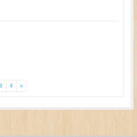
3
4
»