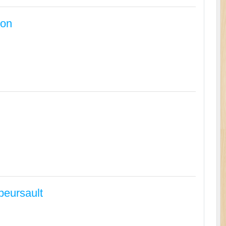
ion
beursault