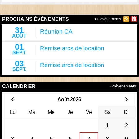
PROCHAINS ÉVÉNEMENTS
+ d'évènements
31
Réunion CA
AOÛT
01
Remise arcs de location
SEPT.
03
Remise arcs de location
SEPT.
CALENDRIER
+ d'évènements
Août 2026
Lu
Ma
Me
Je
Ve
Sa
Di
1
2
3
4
5
6
7
8
9