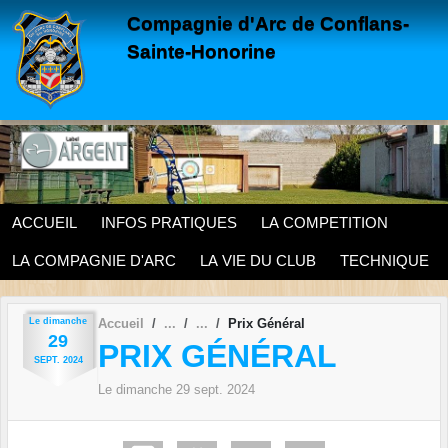
Panneau de gestion des cookies
Compagnie d'Arc de Conflans-
Sainte-Honorine
ACCUEIL
INFOS PRATIQUES
LA COMPETITION
LA COMPAGNIE D'ARC
LA VIE DU CLUB
TECHNIQUE
Le
dimanche
Accueil
Prix Général
29
PRIX GÉNÉRAL
SEPT.
2024
Le
dimanche
29
sept.
2024