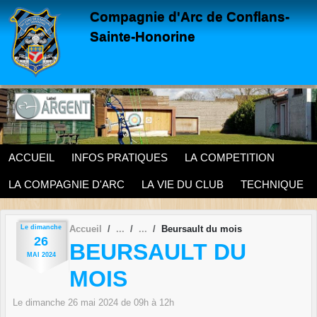
Panneau de gestion des cookies
Compagnie d'Arc de Conflans-
Sainte-Honorine
ACCUEIL
INFOS PRATIQUES
LA COMPETITION
LA COMPAGNIE D'ARC
LA VIE DU CLUB
TECHNIQUE
Le
dimanche
Accueil
Beursault du mois
26
BEURSAULT DU
MAI
2024
MOIS
Le
dimanche
26
mai
2024
de 09h à 12h