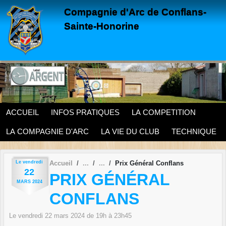
Panneau de gestion des cookies
Compagnie d'Arc de Conflans-
Sainte-Honorine
ACCUEIL
INFOS PRATIQUES
LA COMPETITION
LA COMPAGNIE D'ARC
LA VIE DU CLUB
TECHNIQUE
Le
vendredi
Accueil
Prix Général Conflans
22
PRIX GÉNÉRAL
MARS
2024
CONFLANS
Le
vendredi
22
mars
2024
de 19h à 23h45