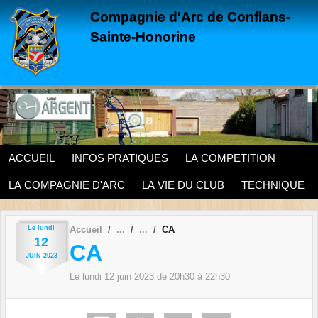
Panneau de gestion des cookies
Compagnie d'Arc de Conflans-
Sainte-Honorine
ACCUEIL
INFOS PRATIQUES
LA COMPETITION
LA COMPAGNIE D'ARC
LA VIE DU CLUB
TECHNIQUE
Le
lundi
Accueil
CA
12
CA
JUIN
2023
Le
lundi
12
juin
2023
de 20h30 à 22h30