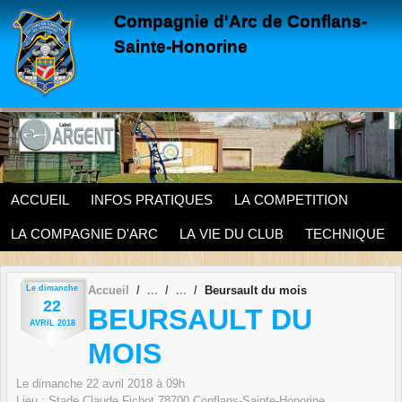
Panneau de gestion des cookies
Compagnie d'Arc de Conflans-
Sainte-Honorine
ACCUEIL
INFOS PRATIQUES
LA COMPETITION
LA COMPAGNIE D'ARC
LA VIE DU CLUB
TECHNIQUE
Le
dimanche
Accueil
Beursault du mois
22
BEURSAULT DU
AVRIL
2018
MOIS
Le
dimanche
22
avril
2018
à 09h
Lieu :
Stade Claude Fichot
78700
Conflans-Sainte-Honorine